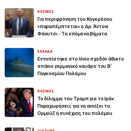
ΚΟΣΜΟΣ
Για περιφρόνηση του Κογκρέσου
«παραπέμπτεται» ο Δρ. Άντονι
Φάουτσι - Τα επόμενα βήματα
ΕΛΛΑΔΑ
Εντοπίστηκε στο Ιόνιο σχεδόν άθικτο
σπάνιο γερμανικό ναυάγιο του Β’
Παγκοσμίου Πολέμου
ΚΟΣΜΟΣ
Το δίλημμα του Τραμπ για το Ιράν:
Παραχωρήσεις για να ανοίξει το
Ορμούζ ή συνέχιση του πολέμου
CULTURE