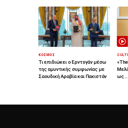
ΚΟΣΜΟΣ
CULT
Τι επιδιώκει ο Ερντογάν μέσω
«The
της αμυντικής συμφωνίας με
Μελί
Σαουδική Αραβία και Πακιστάν
ως… 