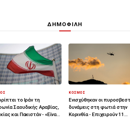
ΔΗΜΟΦΙΛΗ
ΟΣ
ΚΟΣΜΟΣ
ρίπτει το Ιράν τη
Ενισχύθηκαν οι πυροσβεσ
ωνία Σαουδικής Αραβίας,
δυνάμεις στη φωτιά στην
κίας και Πακιστάν - «Είναι
Κορινθία - Επιχειρούν 11
 στα χαρτιά»
εναέρια μέσα