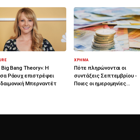
URE
ΧΡΗΜΑ
 Big Bang Theory»: Η
Πότε πληρώνονται οι
σα Ράουχ επιστρέφει
συντάξεις Σεπτεμβρίου -
δαιμονική Μπερναντέτ
Ποιες οι ημερομηνίες
καταβολής