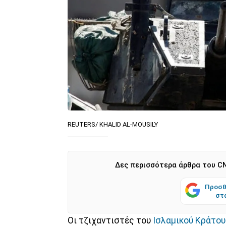
REUTERS/ KHALID AL-MOUSILY
Δες περισσότερα άρθρα του CN
Προσθ
στ
Οι τζιχαντιστές του
Ισλαμικού Κράτου