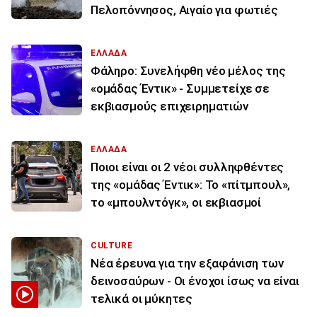
Πελοπόννησος, Αιγαίο για φωτιές
ΕΛΛΑΔΑ
Φάληρο: Συνελήφθη νέο μέλος της
«ομάδας Έντικ» - Συμμετείχε σε
εκβιασμούς επιχειρηματιών
ΕΛΛΑΔΑ
Ποιοι είναι οι 2 νέοι συλληφθέντες
της «ομάδας Έντικ»: Το «πίτμπουλ»,
το «μπουλντόγκ», οι εκβιασμοί
CULTURE
Νέα έρευνα για την εξαφάνιση των
δεινοσαύρων - Οι ένοχοι ίσως να είναι
τελικά οι μύκητες