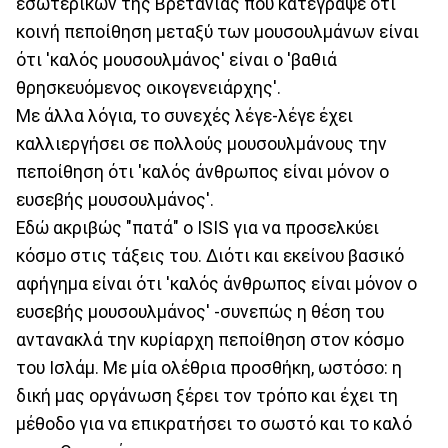
εσωτερικών της Βρετανίας που κατέγραψε ότι
κοινή πεποίθηση μεταξύ των μουσουλμάνων είναι
ότι 'καλός μουσουλμάνος' είναι ο 'βαθιά
θρησκευόμενος οικογενειάρχης'.
Με άλλα λόγια, το συνεχές λέγε-λέγε έχει
καλλιεργήσει σε πολλούς μουσουλμάνους την
πεποίθηση ότι 'καλός άνθρωπος είναι μόνον ο
ευσεβής μουσουλμάνος'.
Εδώ ακριβώς "πατά" ο ISIS για να προσελκύει
κόσμο στις τάξεις του. Διότι και εκείνου βασικό
αφήγημα είναι ότι 'καλός άνθρωπος είναι μόνον ο
ευσεβής μουσουλμάνος' -συνεπώς η θέση του
αντανακλά την κυρίαρχη πεποίθηση στον κόσμο
του Ισλάμ. Με μία ολέθρια προσθήκη, ωστόσο: η
δική μας οργάνωση ξέρει τον τρόπο και έχει τη
μέθοδο για να επικρατήσει το σωστό και το καλό