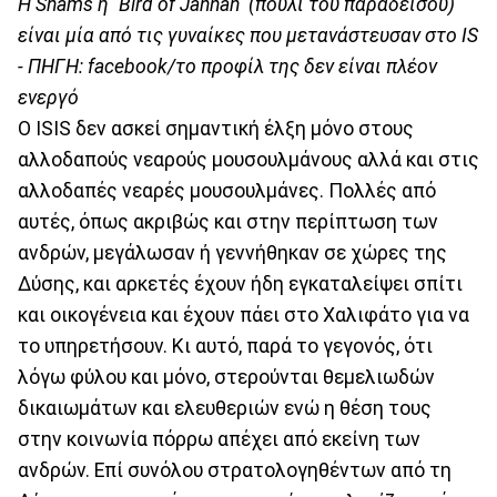
H Shams ή "Bird of Jannah" (πουλί του παραδείσου)
είναι μία από τις γυναίκες που μετανάστευσαν στο IS
- ΠΗΓΗ: facebook/το προφίλ της δεν είναι πλέον
ενεργό
Ο ISIS δεν ασκεί σημαντική έλξη μόνο στους
αλλοδαπούς νεαρούς μουσουλμάνους αλλά και στις
αλλοδαπές νεαρές μουσουλμάνες. Πολλές από
αυτές, όπως ακριβώς και στην περίπτωση των
ανδρών, μεγάλωσαν ή γεννήθηκαν σε χώρες της
Δύσης, και αρκετές έχουν ήδη εγκαταλείψει σπίτι
και οικογένεια και έχουν πάει στο Χαλιφάτο για να
το υπηρετήσουν. Κι αυτό, παρά το γεγονός, ότι
λόγω φύλου και μόνο, στερούνται θεμελιωδών
δικαιωμάτων και ελευθεριών ενώ η θέση τους
στην κοινωνία πόρρω απέχει από εκείνη των
ανδρών. Επί συνόλου στρατολογηθέντων από τη