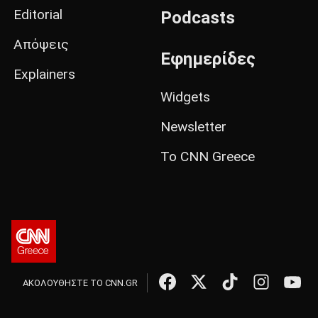
Editorial
Podcasts
Απόψεις
Εφημερίδες
Explainers
Widgets
Newsletter
Το CNN Greece
ΑΚΟΛΟΥΘΗΣΤΕ ΤΟ CNN.GR