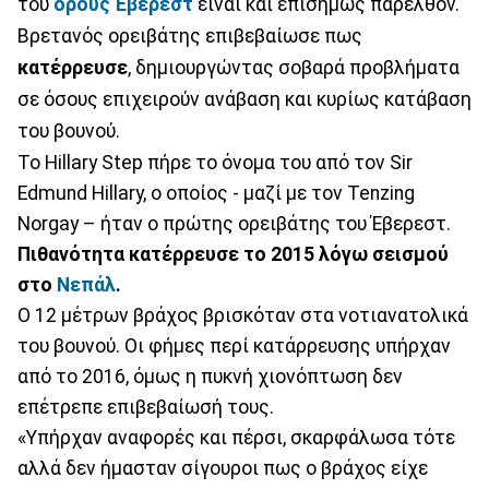
του
όρους Έβερεστ
είναι και επισήμως παρελθόν.
Βρετανός ορειβάτης επιβεβαίωσε πως
κατέρρευσε
, δημιουργώντας σοβαρά προβλήματα
σε όσους επιχειρούν ανάβαση και κυρίως κατάβαση
του βουνού.
Το Hillary Step πήρε το όνομα του από τον Sir
Edmund Hillary, ο οποίος - μαζί με τον Tenzing
Norgay – ήταν ο πρώτης ορειβάτης του Έβερεστ.
Πιθανότητα κατέρρευσε το 2015 λόγω σεισμού
στο
Νεπάλ
.
Ο 12 μέτρων βράχος βρισκόταν στα νοτιανατολικά
του βουνού. Οι φήμες περί κατάρρευσης υπήρχαν
από το 2016, όμως η πυκνή χιονόπτωση δεν
επέτρεπε επιβεβαίωσή τους.
«Υπήρχαν αναφορές και πέρσι, σκαρφάλωσα τότε
αλλά δεν ήμασταν σίγουροι πως ο βράχος είχε