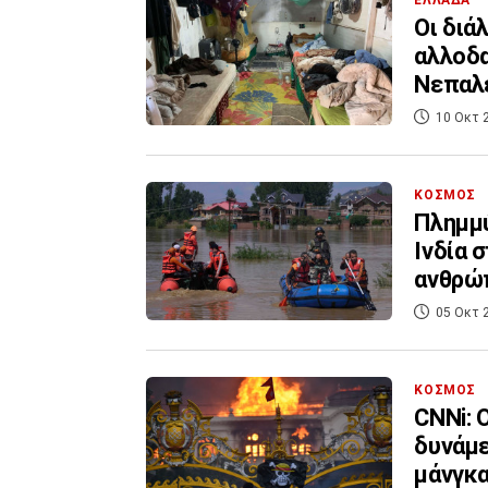
ΕΛΛΑΔΑ
Οι διά
αλλοδα
Νεπαλ
10 Οκτ 
ΚΟΣΜΟΣ
Πλημμύ
Ινδία 
ανθρώ
05 Οκτ 
ΚΟΣΜΟΣ
CNNi: 
δυνάμε
μάνγκ