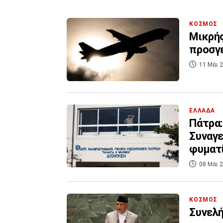
ΚΟΣΜΟΣ
Μικρή
προσγε
11 Μάι 2
ΕΛΛΑΔΑ
Πάτρα:
Συναγε
φυματ
08 Μάι 2
ΚΟΣΜΟΣ
Συνελή