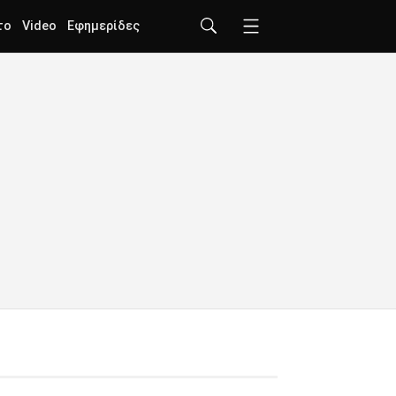
το
Video
Εφημερίδες