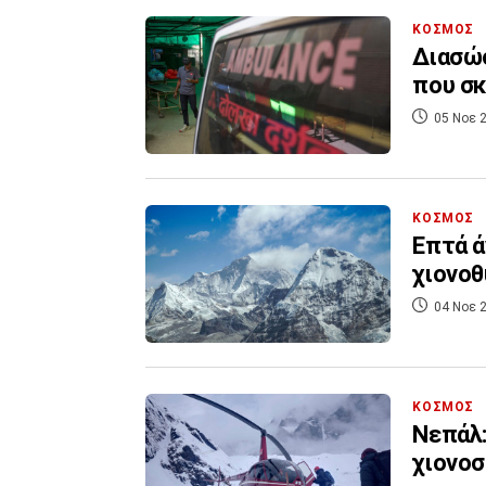
ΚΟΣΜΟΣ
Διασώσ
που σκ
05 Νοε 2
ΚΟΣΜΟΣ
Επτά ά
χιονοθ
04 Νοε 2
ΚΟΣΜΟΣ
Νεπάλ:
χιονοσ