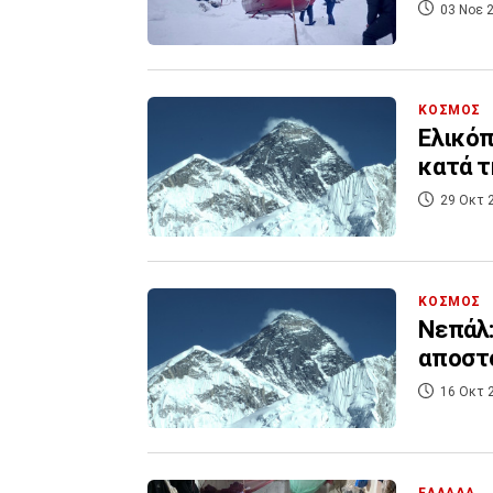
03 Νοε 2
ΚΟΣΜΟΣ
Ελικόπ
κατά τ
29 Οκτ 
ΚΟΣΜΟΣ
Νεπάλ:
αποστο
16 Οκτ 