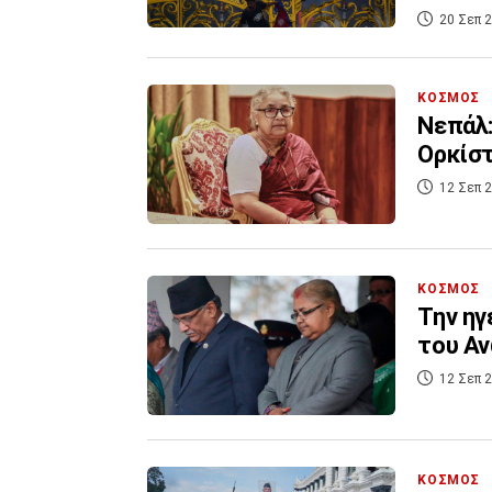
20 Σεπ 2
ΚΟΣΜΟΣ
Νεπάλ:
Ορκίστ
12 Σεπ 2
ΚΟΣΜΟΣ
Την ηγ
του Αν
12 Σεπ 2
ΚΟΣΜΟΣ