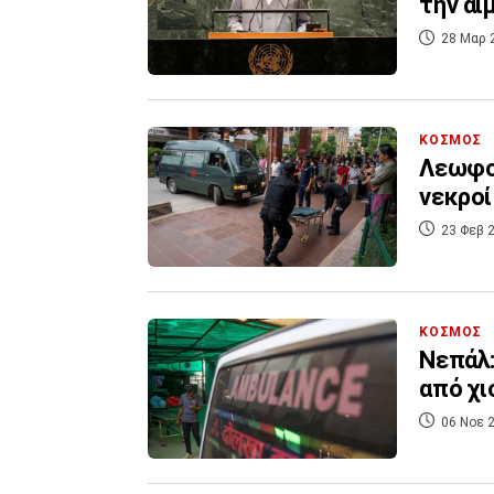
την α
28 Μαρ 
ΚΟΣΜΟΣ
Λεωφορ
νεκροί
23 Φεβ 2
ΚΟΣΜΟΣ
Νεπάλ:
από χι
06 Νοε 2