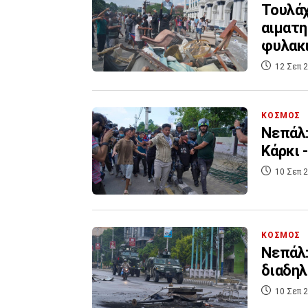
Τουλάχ
αιματη
φυλακ
12 Σεπ 2
ΚΟΣΜΟΣ
Νεπάλ
Κάρκι 
10 Σεπ 2
ΚΟΣΜΟΣ
Νεπάλ:
διαδηλ
10 Σεπ 2