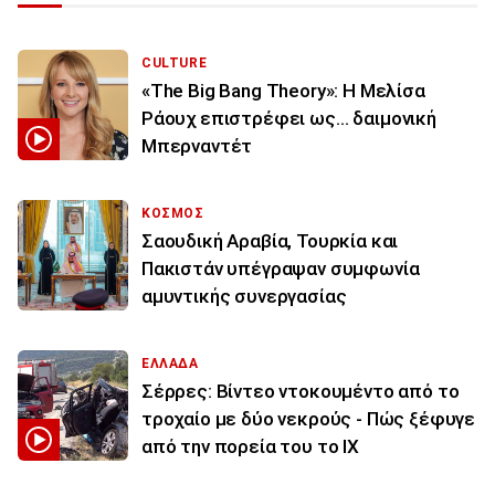
CULTURE
«The Big Bang Theory»: Η Μελίσα
Ράουχ επιστρέφει ως… δαιμονική
Μπερναντέτ
ΚΟΣΜΟΣ
Σαουδική Αραβία, Τουρκία και
Πακιστάν υπέγραψαν συμφωνία
αμυντικής συνεργασίας
ΕΛΛΑΔΑ
Σέρρες: Βίντεο ντοκουμέντο από το
τροχαίο με δύο νεκρούς - Πώς ξέφυγε
από την πορεία του το ΙΧ