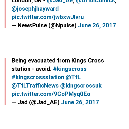
London, UK -
@Jad_AE
,
@OrfulComics
,
@josephjhayward
pic.twitter.com/jwbxwJIvru
— NewsPulse (@Npulse)
June 26, 2017
Being evacuated from Kings Cross
station - avoid.
#kingscross
#kingscrossstation
@TfL
@TfLTrafficNews
@kingscrossuk
pic.twitter.com/9CoPMyq0Eo
— Jad (@Jad_AE)
June 26, 2017