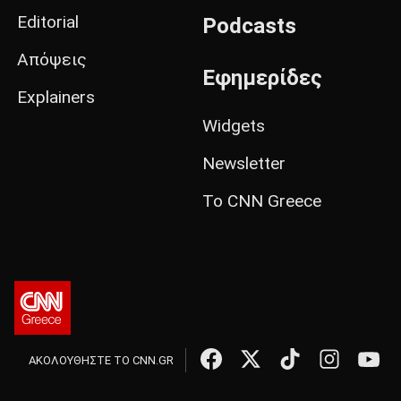
Editorial
Podcasts
Απόψεις
Εφημερίδες
Explainers
Widgets
Newsletter
Το CNN Greece
ΑΚΟΛΟΥΘΗΣΤΕ ΤΟ CNN.GR