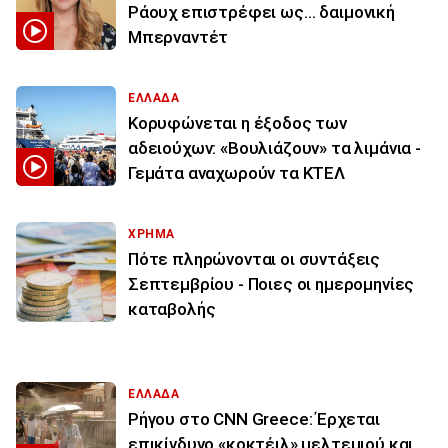
Ράουχ επιστρέφει ως… δαιμονική
Μπερναντέτ
ΕΛΛΑΔΑ
Κορυφώνεται η έξοδος των
αδειούχων: «Βουλιάζουν» τα λιμάνια -
Γεμάτα αναχωρούν τα ΚΤΕΛ
ΧΡΗΜΑ
Πότε πληρώνονται οι συντάξεις
Σεπτεμβρίου - Ποιες οι ημερομηνίες
καταβολής
ΕΛΛΑΔΑ
Ρήγου στο CNN Greece: Έρχεται
επικίνδυνο «κοκτέιλ» μελτεμιού και