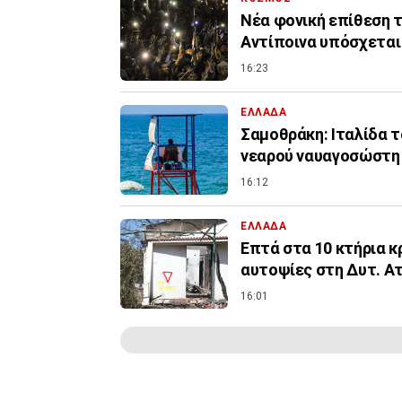
Νέα φονική επίθεση τ
Αντίποινα υπόσχεται
16:23
ΕΛΛΑΔΑ
Σαμοθράκη: Ιταλίδα 
νεαρού ναυαγοσώστη
16:12
ΕΛΛΑΔΑ
Επτά στα 10 κτήρια κ
αυτοψίες στη Δυτ. Α
16:01