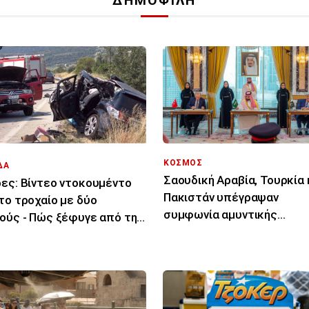
ΔΗΜΟΦΙΛΗ
ΚΟΣΜΟΣ
ΔΑ
Σαουδική Αραβία, Τουρκία 
ες: Βίντεο ντοκουμέντο
Πακιστάν υπέγραψαν
το τροχαίο με δύο
συμφωνία αμυντικής
ούς - Πώς ξέφυγε από την
συνεργασίας
ία του το ΙΧ