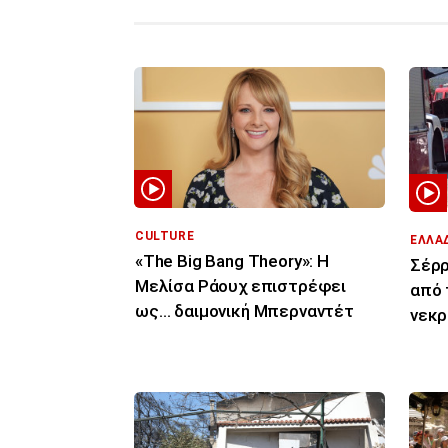
CULTURE
ΕΛΛΑ
«The Big Bang Theory»: Η
Σέρρ
Μελίσα Ράουχ επιστρέφει
από 
ως… δαιμονική Μπερναντέτ
νεκρ
πορε