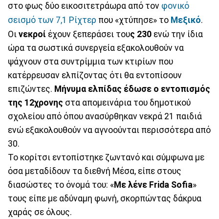
στο φως δύο εικοσιτετράωρα από τον
φονικό
σεισμό των 7,1 Ρίχτερ
που «χτύπησε» το
Μεξικό
.
Οι
νεκροί
έχουν ξεπεράσει του
ς 230
ενώ την ίδια
ώρα τα σωστικά συνεργεία εξακολουθούν να
ψάχνουν στα συντρίμμια των κτιρίων που
κατέρρευσαν ελπίζοντας ότι θα εντοπίσουν
επιζώντες.
Μήνυμα ελπίδας έδωσε ο εντοπισμός
της 12χρονης
στα απομεινάρια του δημοτικού
σχολείου από όπου ανασύρθηκαν νεκρά 21 παιδιά
ενώ εξακολουθούν να αγνοούνται περισσότερα από
30.
Το κορίτσι εντοπίστηκε ζωντανό και σύμφωνα με
όσα μεταδίδουν τα διεθνή Μέσα, είπε στους
διασώστες το όνομά του: «
Με λένε Frida Sofia
»
τους είπε με αδύναμη φωνή, σκορπώντας δάκρυα
χαράς σε όλους.