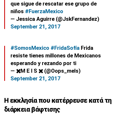
que sigue de rescatar ese grupo de
niños
#FuerzaMexico
— Jessica Aguirre (@JskFernandez)
September 21, 2017
#SomosMexico
#FridaSofía
Frida
resiste tienes millones de Mexicanos
esperando y rezando por ti
— ✖️M E l S ✖️ (@Oops_mels)
September 21, 2017
Η εκκλησία που κατέρρευσε κατά τη
διάρκεια βάφτισης