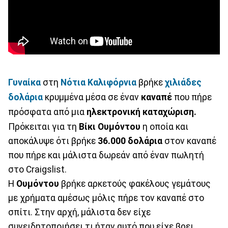
Γυναίκα
στη
Νότια Καλιφόρνια
βρήκε
χιλιάδες
δολάρια
κρυμμένα μέσα σε έναν
καναπέ
που πήρε
πρόσφατα από μια
ηλεκτρονική καταχώριση.
Πρόκειται για τη
Βίκι Ουμόντου
η οποία και
αποκάλυψε ότι βρήκε
36.000 δολάρια
στον καναπέ
που πήρε και μάλιστα δωρεάν από έναν πωλητή
στο Craigslist.
Η
Ουμόντου
βρήκε αρκετούς φακέλους γεμάτους
με χρήματα αμέσως μόλις πήρε τον καναπέ στο
σπίτι. Στην αρχή, μάλιστα δεν είχε
συνειδητοποιήσει τι ήταν αυτό που είχε βρει.