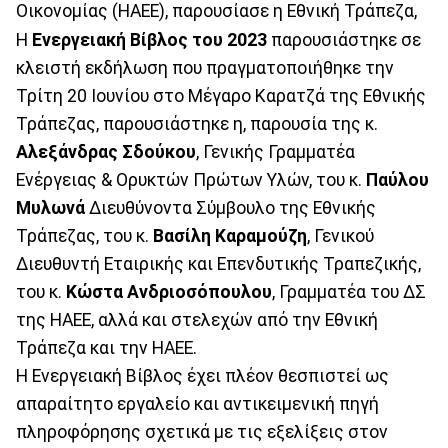
Οικονομίας (HAEE), παρουσίασε η Εθνική Τράπεζα,
H
Ενεργειακή Βίβλος του 2023
παρουσιάστηκε σε
κλειστή εκδήλωση που πραγματοποιήθηκε την
Τρίτη 20 Ιουνίου στο Μέγαρο Καρατζά της Εθνικής
Τράπεζας, παρουσιάστηκε η, παρουσία της κ.
Αλεξάνδρας Σδούκου
, Γενικής Γραµµατέα
Ενέργειας & Ορυκτών Πρώτων Υλών, του κ.
Παύλου
Μυλωνά
Διευθύνοντα Σύμβουλο της Εθνικής
Τράπεζας, του κ.
Βασίλη Καραμούζη
, Γενικού
Διευθυντή Εταιρικής και Επενδυτικής Τραπεζικής,
του κ.
Κώστα Ανδριοσόπουλου
, Γραμματέα του ΔΣ
της HAEE, αλλά και στελεχών από την Εθνική
Τράπεζα και την ΗΑΕΕ.
Η Ενεργειακή Βίβλος έχει πλέον θεσπιστεί ως
απαραίτητο εργαλείο και αντικειμενική πηγή
πληροφόρησης σχετικά με τις εξελίξεις στον