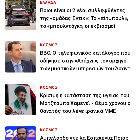
ΕΛΛΑΔΑ
Ποιοι είναι οι 2 νέοι συλληφθέντες
της «ομάδας Έντικ»: Το «πίτμπουλ»,
το «μπουλντόγκ», οι εκβιασμοί
ΚΟΣΜΟΣ
BBC: Ο τηλεφωνικός κατάλογος που
οδήγησε στην «Αράχνη», τον αρχηγό
των μυστικών υπηρεσιών του Άσαντ
ΚΟΣΜΟΣ
Κρίσιμη η κατάσταση της υγείας του
Μοτζτάμπα Χαμενεΐ - Θέμα χρόνου ο
θάνατός του λένε ιρανικά ΜΜΕ
ΚΟΣΜΟΣ
Αμπελάρδο ντε λα Εσπριέγια: Ποιος