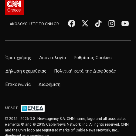
ΑΚΟΛΟΥΘΗΣΤΕ ΤΟ CNN.GR
Όροι χρήσης
Δεοντολογία
Ρυθμίσεις Cookies
Δήλωση εχεμύθειας
Πολιτική κατά της Διαφθοράς
Επικοινωνία
Διαφήμιση
ΜΕΛΟΣ
© 2015 - 2026 D.G. Newsagency S.A. CNN name, logo and all associated
elements ® and © 2015 Cable News Network, Inc. All rights reserved. CNN
and the CNN logo are registered marks of Cable News Network, Inc.,
displayed with permission