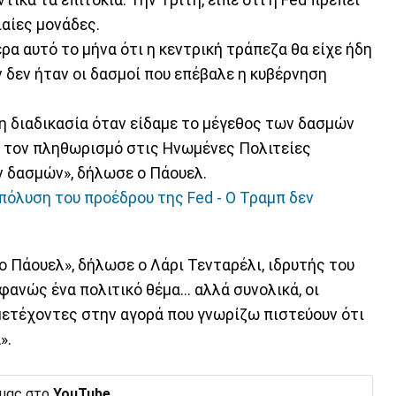
ικά τα επιτόκια. Την Τρίτη, είπε ότι η Fed πρέπει
ιαίες μονάδες.
α αυτό το μήνα ότι η κεντρική τράπεζα θα είχε ήδη
 δεν ήταν οι δασμοί που επέβαλε η κυβέρνηση
η διαδικασία όταν είδαμε το μέγεθος των δασμών
ια τον πληθωρισμό στις Ηνωμένες Πολιτείες
ν δασμών», δήλωσε ο Πάουελ.
πόλυση του προέδρου της Fed - Ο Τραμπ δεν
 ο Πάουελ», δήλωσε ο Λάρι Τενταρέλι, ιδρυτής του
οφανώς ένα πολιτικό θέμα... αλλά συνολικά, οι
ετέχοντες στην αγορά που γνωρίζω πιστεύουν ότι
».
 μας στο
YouTube