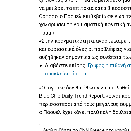
ζητώντας από τη Fed να μειώσει σημαντ
να μειώσει τα επιτόκια κατά 3 ποσοστ
Ωστόσο, ο Πάουελ επιβεβαίωσε νωρίτερ
χαλαρώσει τη νομισματική πολιτική αν
Τραμπ.
«Στην πραγματικότητα, αναστείλαμε τ
και ουσιαστικά όλες οι προβλέψεις γ
αυξήθηκαν σημαντικά ως συνέπεια τω
Διαβάστε επίσης:
Γρίφος η πιθανή α
αποκλείει τίποτα
«Οι αγορές δεν θα ήθελαν να απολυθεί
Blue Chip Daily Trend Report. «Είναι πρ
περισσότεροι από τους μεγάλους συμμ
ο Πάουελ έχει κάνει πολύ καλή δουλειά
Ακολουθήστε το CNN Greece στο κανάλι