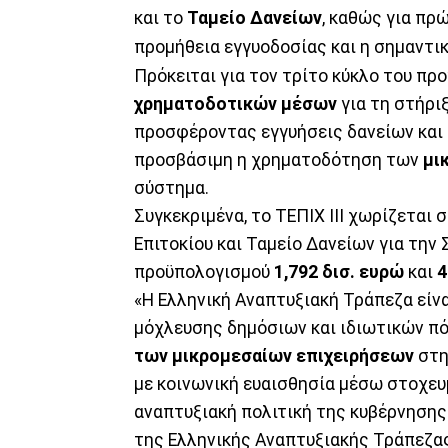
και το
Ταμείο Δανείων
, καθώς για πρ
προμήθεια εγγυοδοσίας και η σημαντικ
Πρόκειται για τον τρίτο κύκλο του π
χρηματοδοτικών μέσων
για τη στήρι
προσφέροντας εγγυήσεις δανείων και ε
προσβάσιμη η χρηματοδότηση των
μι
σύστημα.
Συγκεκριμένα, το ΤΕΠΙΧ ΙΙΙ χωρίζεται 
Επιτοκίου και Ταμείο Δανείων για την
προϋπολογισμού
1,792 δισ. ευρώ
και
4
«Η Ελληνική Αναπτυξιακή Τράπεζα είν
μόχλευσης δημόσιων και ιδιωτικών πό
των μικρομεσαίων επιχειρήσεων
στη
με κοινωνική ευαισθησία μέσω στοχε
αναπτυξιακή πολιτική της κυβέρνησης
της Ελληνικής Αναπτυξιακής Τράπεζα