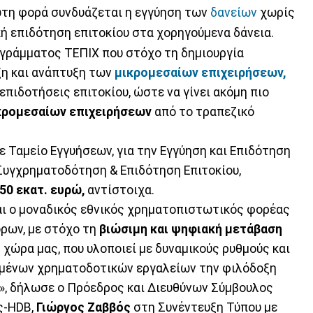
ώτη φορά συνδυάζεται η εγγύηση των
δανείων
χωρίς
ή επιδότηση επιτοκίου στα χορηγούμενα δάνεια.
ρογράμματος ΤΕΠΙΧ που στόχο τη δημιουργία
ξη και ανάπτυξη των
μικρομεσαίων επιχειρήσεων,
πιδοτήσεις επιτοκίου, ώστε να γίνει ακόμη πιο
κρομεσαίων επιχειρήσεων
από το τραπεζικό
σε Ταμείο Εγγυήσεων, για την Εγγύηση και Επιδότηση
 Συγχρηματοδότηση & Επιδότηση Επιτοκίου,
50 εκατ. ευρώ,
αντίστοιχα.
αι ο μοναδικός εθνικός χρηματοπιστωτικός φορέας
ρων, με στόχο τη
βιώσιμη και ψηφιακή μετάβαση
 χώρα μας, που υλοποιεί με δυναμικούς ρυθμούς και
υμένων χρηματοδοτικών εργαλείων την φιλόδοξη
», δήλωσε ο Πρόεδρος και Διευθύνων Σύμβουλος
ς-HDB,
Γιώργος Ζαββός
στη Συνέντευξη Τύπου με