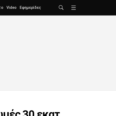
το
Video
Εφημερίδες
μές 30 εκατ.