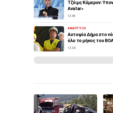
Τζέιμς Κάμερον: Υπον
Avatar»
12:45
ΑΝΑΠΤΥΞΗ
Αυτοψία Δήμα στο νέ
όλο το μήκος του ΒΟ
12:34