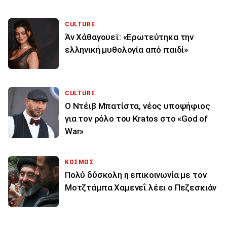
CULTURE
Άν Χάθαγουεϊ: «Ερωτεύτηκα την
ελληνική μυθολογία από παιδί»
CULTURE
Ο Ντέιβ Μπατίστα, νέος υποψήφιος
για τον ρόλο του Kratos στο «God of
War»
ΚΟΣΜΟΣ
Πολύ δύσκολη η επικοινωνία με τον
Μοτζτάμπα Χαμενεΐ λέει ο Πεζεσκιάν