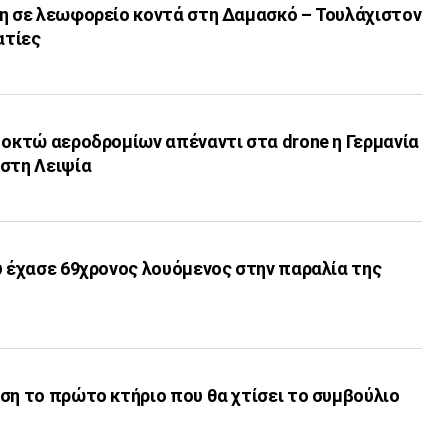
γη σε λεωφορείο κοντά στη Δαμασκό – Τουλάχιστον
ατίες
 οκτώ αεροδρομίων απέναντι στα drone η Γερμανία
 στη Λειψία
υ έχασε 69χρονος λουόμενος στην παραλία της
ση το πρώτο κτήριο που θα χτίσει το συμβούλιο