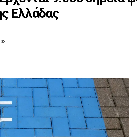
ης Ελλάδας
:03