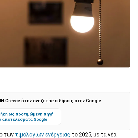
N Greece όταν αναζητάς ειδήσεις στην Google
ήκη ως προτιμώμενη πηγή
α αποτελέσματα Google
ρο των
τιμολογίων ενέργειας
το 2025, με τα νέα