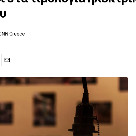
ου
CNN Greece