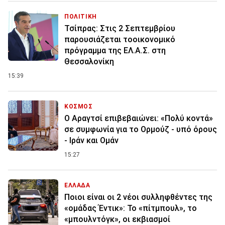
ΠΟΛΙΤΙΚΗ
Τσίπρας: Στις 2 Σεπτεμβρίου
παρουσιάζεται τοοικονομικό
πρόγραμμα της ΕΛ.Α.Σ. στη
Θεσσαλονίκη
15:39
ΚΟΣΜΟΣ
Ο Αραγτσί επιβεβαιώνει: «Πολύ κοντά»
σε συμφωνία για το Ορμούζ - υπό όρους
- Ιράν και Ομάν
15:27
ΕΛΛΑΔΑ
Ποιοι είναι οι 2 νέοι συλληφθέντες της
«ομάδας Έντικ»: Το «πίτμπουλ», το
«μπουλντόγκ», οι εκβιασμοί