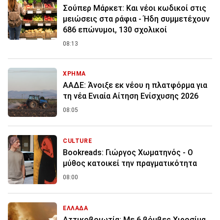
Σούπερ Μάρκετ: Και νέοι κωδικοί στις
μειώσεις στα ράφια - Ήδη συμμετέχουν
686 επώνυμοι, 130 σχολικοί
08:13
ΧΡΗΜΑ
ΑΑΔΕ: Άνοιξε εκ νέου η πλατφόρμα για
τη νέα Ενιαία Αίτηση Ενίσχυσης 2026
08:05
CULTURE
Bookreads: Γιώργος Χωματηνός - Ο
μύθος κατοικεί την πραγματικότητα
08:00
ΕΛΛΑΔΑ
Αττικοβοιωτία: Με 6 βόμβες Χιροσίμα