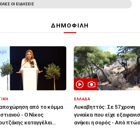
ΟΛΕΣ ΟΙ ΕΙΔΗΣΕΙΣ
ΔΗΜΟΦΙΛΗ
ΤΙΚΗ
ΕΛΛΑΔΑ
αποχώρηση από το κόμμα
Λυκαβηττός: Σε 57χρονη
στιανού - Ο Νίκος
γυναίκα που είχε εξαφανισ
υτζάκης καταγγέλει
ανήκει η σορός - Από πτώσ
ιρεσία και φίμωση
θάνατός της