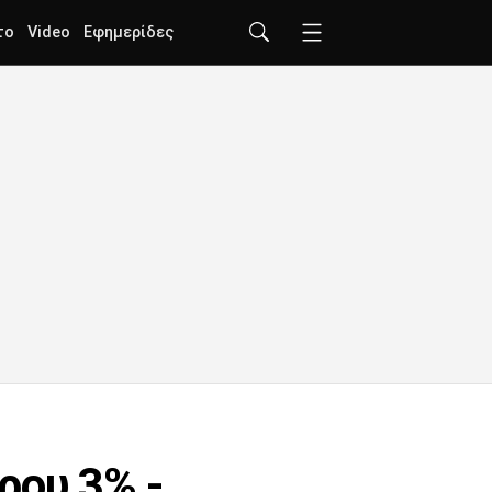
το
Video
Εφημερίδες
ρου 3% -