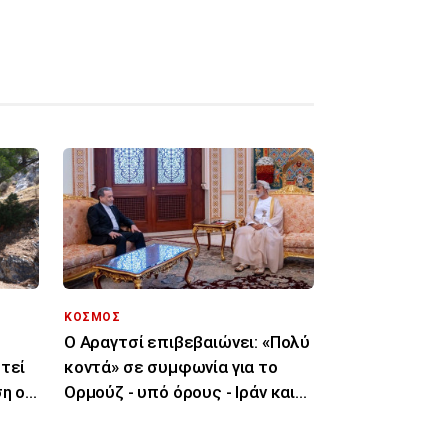
ΚΟΣΜΟΣ
Ο Αραγτσί επιβεβαιώνει: «Πολύ
τεί
κοντά» σε συμφωνία για το
η ο
Ορμούζ - υπό όρους - Ιράν και
Ομάν