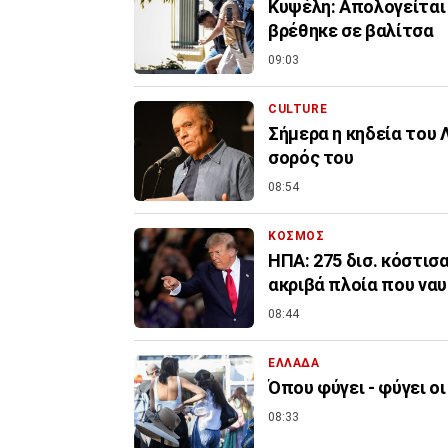
Κυψέλη: Απολογείται 
βρέθηκε σε βαλίτσα
09:03
CULTURE
Σήμερα η κηδεία του 
σορός του
08:54
ΚΟΣΜΟΣ
ΗΠΑ: 275 δισ. κόστισα
ακριβά πλοία που να
08:44
ΕΛΛΑΔΑ
Όπου φύγει - φύγει οι
08:33