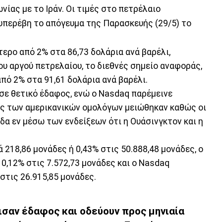
νίας με το Ιράν. Οι τιμές στο πετρέλαιο
υπερέβη το απόγευμα της Παρασκευής (29/5) το
τερο από 2% στα 86,73 δολάρια ανά βαρέλι,
ου αργού πετρελαίου, το διεθνές σημείο αναφοράς,
πό 2% στα 91,61 δολάρια ανά βαρέλι.
σε θετικό έδαφος, ενώ ο Nasdaq παρέμεινε
ις των αμερικανικών ομολόγων μειώθηκαν καθώς οι
δα εν μέσω των ενδείξεων ότι η Ουάσινγκτον και η
 218,86 μονάδες ή 0,43% στις 50.888,48 μονάδες, ο
 0,12% στις 7.572,73 μονάδες και ο Nasdaq
στις 26.915,85 μονάδες.
σαν έδαφος και οδεύουν προς μηνιαία