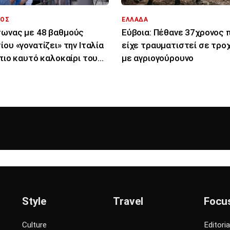
ΟΣ
ΕΛΛΑΔΑ
ωνας με 48 βαθμούς
Εύβοια: Πέθανε 37χρονος 
ίου «γονατίζει» την Ιταλία
είχε τραυματιστεί σε τρο
 πιο καυτό καλοκαίρι του
με αγριογούρουνο
υταίου αιώνα
Style
Travel
Focu
Culture
Editoria