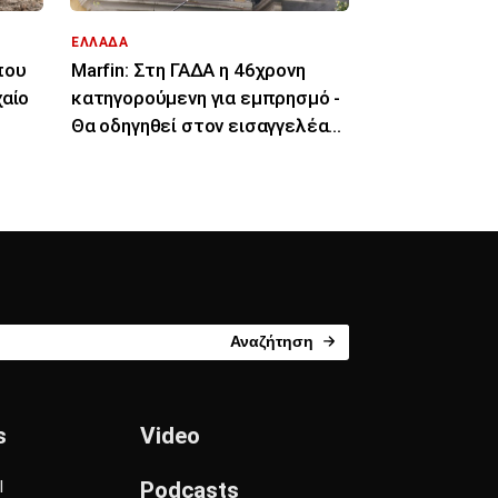
ΕΛΛΑΔΑ
που
Marfin: Στη ΓΑΔΑ η 46χρονη
χαίο
κατηγορούμενη για εμπρησμό -
Θα οδηγηθεί στον εισαγγελέα
την Παρασκευή
Αναζήτηση
s
Video
l
Podcasts