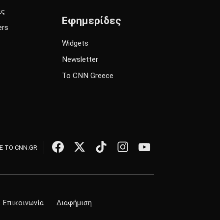
ις
Εφημερίδες
ers
Widgets
Newsletter
Το CNN Greece
 ΤΟ CNN.GR
Επικοινωνία
Διαφήμιση