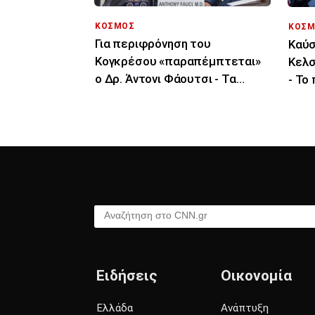
ΚΟΣΜΟΣ
ΚΟΣΜ
Για περιφρόνηση του
Καύσ
Κογκρέσου «παραπέμπτεται»
Κελσ
ο Δρ. Άντονι Φάουτσι - Τα
- Το
επόμενα βήματα
τελε
Αναζήτηση στο CNN.gr
Ειδήσεις
Οικονομία
Ελλάδα
Ανάπτυξη