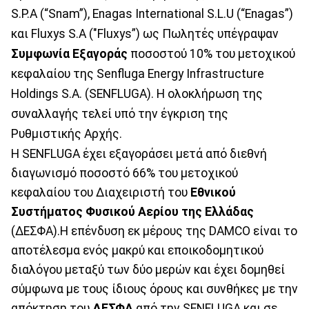
S.P.A (“Snam”), Enagas International S.L.U (“Enagas”)
και Fluxys S.A ("Fluxys”) ως Πωλητές υπέγραψαν
Συμφωνία Εξαγοράς
ποσοστού 10% του μετοχικού
κεφαλαίου της Senfluga Energy Infrastructure
Holdings S.A. (SENFLUGA). Η ολοκλήρωση της
συναλλαγής τελεί υπό την έγκριση της
Ρυθμιστικής Αρχής.
Η SENFLUGA έχει εξαγοράσει μετά από διεθνή
διαγωνισμό ποσοστό 66% του μετοχικού
κεφαλαίου του Διαχειριστή του
Εθνικού
Συστήματος Φυσικού Αερίου της Ελλάδας
(ΔΕΣΦΑ).Η επένδυση εκ μέρους της DAMCO είναι το
αποτέλεσμα ενός μακρύ και εποικοδομητικού
διαλόγου μεταξύ των δύο μερών και έχει δομηθεί
σύμφωνα με τους ίδιους όρους και συνθήκες με την
απόκτηση του
ΔΕΣΦΑ
από την SENFLUGA και σε