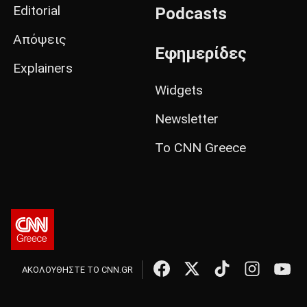
Editorial
Podcasts
Απόψεις
Εφημερίδες
Explainers
Widgets
Newsletter
Το CNN Greece
ΑΚΟΛΟΥΘΗΣΤΕ ΤΟ CNN.GR