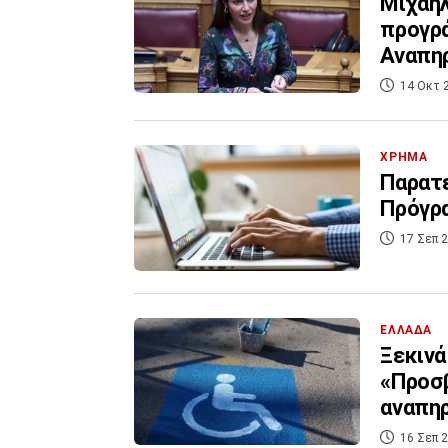
Μιχαηλ
προγρ
Αναπη
14 Οκτ 
ΧΡΗΜΑ
Παρατε
Πρόγρ
17 Σεπ 2
ΕΛΛΑΔΑ
Ξεκινά
«Προσβ
αναπηρ
16 Σεπ 2