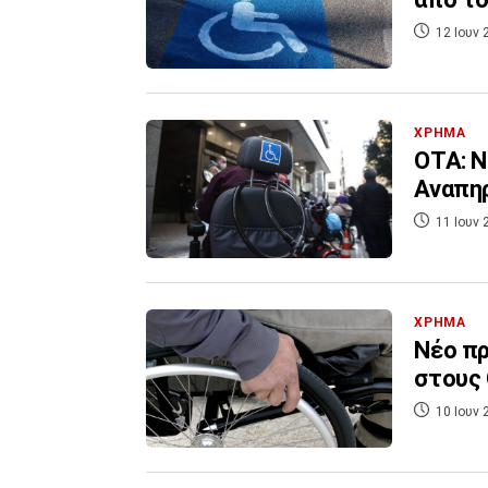
12 Ιουν 
ΧΡΗΜΑ
ΟΤΑ: Ν
Αναπηρ
11 Ιουν 
ΧΡΗΜΑ
Νέο πρ
στους 
10 Ιουν 