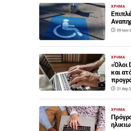
ΧΡΗΜΑ
Επιπλέ
Αναπηρ
09 Ιουν 
ΧΡΗΜΑ
«Όλοι 
και ατ
προγρ
21 Απρ 2
ΧΡΗΜΑ
Πρόγρα
ηλικιω