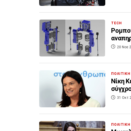
TECH
Ρομποτ
αναπηρ
20 Νοε 2
ΠΟΛΙΤΙΚΗ
Νίκη Κ
σύγχρο
31 Οκτ 
ΠΟΛΙΤΙΚΗ