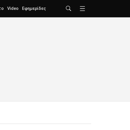
το
Video
Εφημερίδες