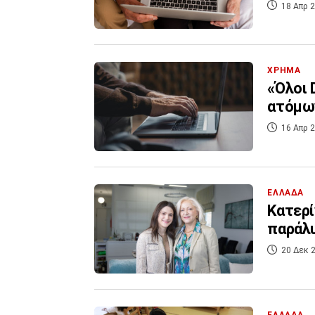
18 Απρ 2
ΧΡΗΜΑ
«Όλοι 
ατόμων
16 Απρ 2
ΕΛΛΑΔΑ
Κατερί
παράλυ
20 Δεκ 2