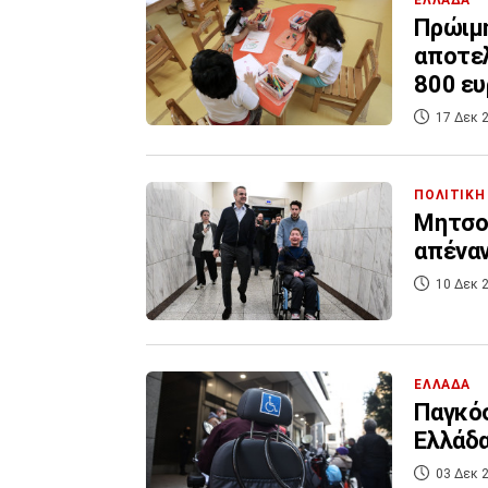
ΕΛΛΑΔΑ
Πρώιμη
αποτελ
800 ε
17 Δεκ 2
ΠΟΛΙΤΙΚΗ
Μητσοτ
απέναν
10 Δεκ 2
ΕΛΛΑΔΑ
Παγκόσ
Ελλάδα
03 Δεκ 2