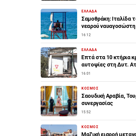
ΕΛΛΑΔΑ
Σαμοθράκη: Ιταλίδα 
νεαρού ναυαγοσώστη
16:12
ΕΛΛΑΔΑ
Επτά στα 10 κτήρια κ
αυτοψίες στη Δυτ. Α
16:01
ΚΟΣΜΟΣ
Σαουδική Αραβία, Το
συνεργασίας
15:52
ΚΟΣΜΟΣ
Μαζική εισροή μετανα