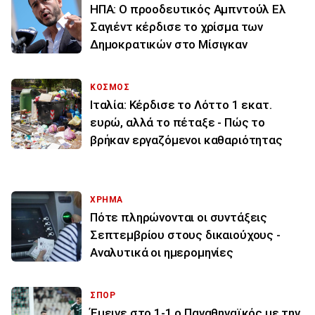
ΗΠΑ: Ο προοδευτικός Αμπντούλ Ελ
Σαγιέντ κέρδισε το χρίσμα των
Δημοκρατικών στο Μίσιγκαν
ΚΟΣΜΟΣ
Ιταλία: Κέρδισε το Λόττο 1 εκατ.
ευρώ, αλλά το πέταξε - Πώς το
βρήκαν εργαζόμενοι καθαριότητας
ΧΡΗΜΑ
Πότε πληρώνονται οι συντάξεις
Σεπτεμβρίου στους δικαιούχους -
Αναλυτικά οι ημερομηνίες
ΣΠΟΡ
Έμεινε στο 1-1 ο Παναθηναϊκός με την