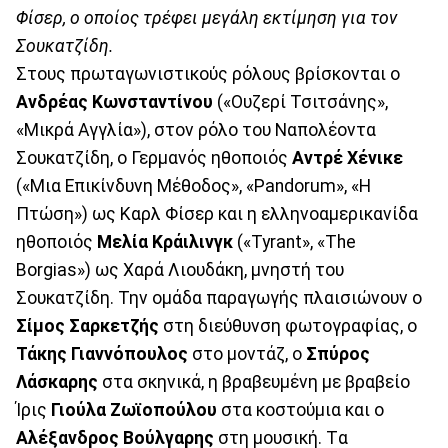
Φίσερ, ο οποίος τρέφει μεγάλη εκτίμηση για τον
Σουκατζίδη.
Στους πρωταγωνιστικούς ρόλους βρίσκονται ο
Ανδρέας Κωνσταντίνου
(«Ουζερί Τσιτσάνης»,
«Μικρά Αγγλία»), στον ρόλο του Ναπολέοντα
Σουκατζίδη, ο Γερμανός ηθοποιός
Αντρέ Χένικε
(«Μια Επικίνδυνη Μέθοδος», «Pandorum», «Η
Πτώση») ως Καρλ Φίσερ και η ελληνοαμερικανίδα
ηθοποιός
Μελία Κράιλινγκ
(«Tyrant», «The
Borgias») ως Χαρά Λιουδάκη, μνηστή του
Σουκατζίδη. Την ομάδα παραγωγής πλαισιώνουν ο
Σίμος Σαρκετζής
στη διεύθυνση φωτογραφίας, ο
Τάκης Γιαννόπουλος
στο μοντάζ, ο
Σπύρος
Λάσκαρης
στα σκηνικά, η βραβευμένη με βραβείο
Ίρις
Γιούλα Ζωϊοπούλου
στα κοστούμια και ο
Αλέξανδρος Βούλγαρης
στη μουσική. Tα