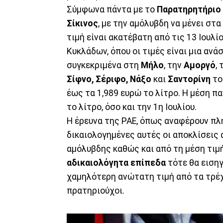
Σύμφωνα πάντα με το
Παρατηρητήριο
Σίκινος
, με την αμόλυβδη να μένει στ
τιμή είναι ακατέβατη από τις 13 Ιουλί
Κυκλάδων, όπου οι τιμές είναι μια ανάσ
συγκεκριμένα στη
Μήλο
, την
Αμοργό
,
Σίφνο, Σέριφο, Νάξο
και
Σαντορίνη
το
έως τα 1,989 ευρώ το λίτρο. Η μέση π
το λίτρο, όσο και την 1η Ιουλίου.
Η έρευνα της ΡΑΕ, όπως αναφέρουν πλ
δικαιολογημένες αυτές οι αποκλίσεις 
αμόλυβδης καθώς και από τη μέση τιμή
αδικαιολόγητα επίπεδα
τότε θα εισηγ
χαμηλότερη ανώτατη τιμή από τα τρέ
πρατηριούχοι.