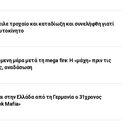
ιλε τροχαίο και καταδίωξη και συνελήφθη γιατί
υτοκίνητο
ενη μέρα μετά τη mega fire: Η «μάχη» πριν τις
ς, αναδάσωση
αι στην Ελλάδα από τη Γερμανία ο 31χρονος
k Mafia»