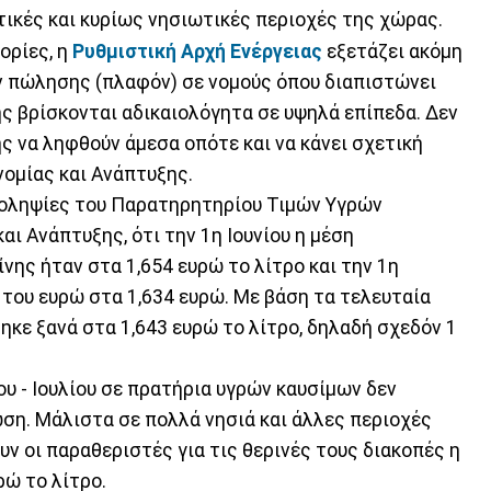
τικές και κυρίως νησιωτικές περιοχές της χώρας.
ορίες, η
Ρυθμιστική Αρχή Ενέργειας
εξετάζει ακόμη
ν πώλησης (πλαφόν) σε νομούς όπου διαπιστώνει
ης βρίσκονται αδικαιολόγητα σε υψηλά επίπεδα. Δεν
ς να ληφθούν άμεσα οπότε και να κάνει σχετική
νομίας και Ανάπτυξης.
μοληψίες του Παρατηρητηρίου Τιμών Υγρών
αι Ανάπτυξης, ότι την 1η Ιουνίου η μέση
νης ήταν στα 1,654 ευρώ το λίτρο και την 1η
 του ευρώ στα 1,634 ευρώ. Με βάση τα τελευταία
βηκε ξανά στα 1,643 ευρώ το λίτρο, δηλαδή σχεδόν 1
υ - Ιουλίου σε πρατήρια υγρών καυσίμων δεν
η. Μάλιστα σε πολλά νησιά και άλλες περιοχές
ν οι παραθεριστές για τις θερινές τους διακοπές η
ρώ το λίτρο.