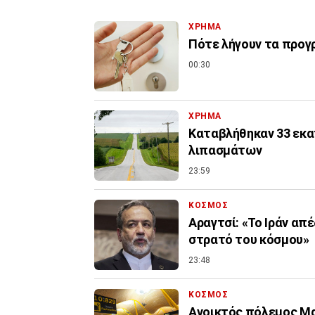
ΧΡΗΜΑ
Πότε λήγουν τα προγρ
00:30
ΧΡΗΜΑ
Καταβλήθηκαν 33 εκατ
λιπασμάτων
23:59
ΚΟΣΜΟΣ
Αραγτσί: «Το Ιράν απ
στρατό του κόσμου»
23:48
ΚΟΣΜΟΣ
Ανοικτός πόλεμος Μα