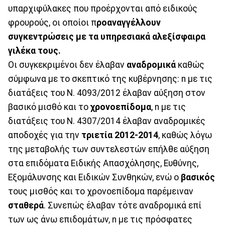
υπαρχιφύλακες που προέρχονται από ειδικούς
φρουρούς, οι οποίοι π
ροαναγγέλλουν
συγκεντρώσεις με τα υπηρεσιακά αλεξίσφαιρα
γιλέκα τους.
Οι συγκεκριμένοι δεν έλαβαν
αναδρομικά
καθώς
σύμφωνα με το σκεπτικό της κυβέρνησης: n με τις
διατάξεις του Ν. 4093/2012 έλαβαν αύξηση στον
βασικό μισθό και το
χρονοεπίδομα
, n με τις
διατάξεις του Ν. 4307/2014 έλαβαν αναδρομικές
αποδοχές για την
τριετία 2012-2014
, καθώς λόγω
της μεταβολής των συντελεστών επήλθε αύξηση
στα επιδόματα Ειδικής Απασχόλησης, Ευθύνης,
Εξομάλυνσης και Ειδικών Συνθηκών, ενώ ο
βασικός
τους μισθός και το χρονοεπίδομα παρέμειναν
σταθερά
. Συνεπώς έλαβαν τότε αναδρομικά επί
των ως άνω επιδομάτων, n με τις πρόσφατες