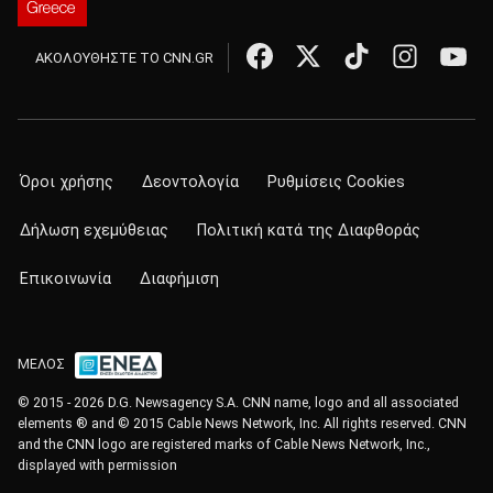
ΑΚΟΛΟΥΘΗΣΤΕ ΤΟ CNN.GR
Όροι χρήσης
Δεοντολογία
Ρυθμίσεις Cookies
Δήλωση εχεμύθειας
Πολιτική κατά της Διαφθοράς
Επικοινωνία
Διαφήμιση
ΜΕΛΟΣ
© 2015 - 2026 D.G. Newsagency S.A. CNN name, logo and all associated
elements ® and © 2015 Cable News Network, Inc. All rights reserved. CNN
and the CNN logo are registered marks of Cable News Network, Inc.,
displayed with permission