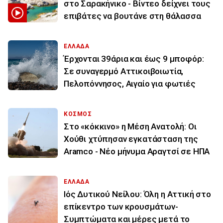
στο Σαρακήνικο - Βίντεο δείχνει τους
επιβάτες να βουτάνε στη θάλασσα
ΕΛΛΑΔΑ
Έρχονται 39άρια και έως 9 μποφόρ:
Σε συναγερμό Αττικοιβοιωτία,
Πελοπόννησος, Αιγαίο για φωτιές
ΚΟΣΜΟΣ
Στο «κόκκινο» η Μέση Ανατολή: Οι
Χούθι χτύπησαν εγκατάσταση της
Aramco - Νέο μήνυμα Αραγτσί σε ΗΠΑ
ΕΛΛΑΔΑ
Ιός Δυτικού Νείλου: Όλη η Αττική στο
επίκεντρο των κρουσμάτων-
Συμπτώματα και μέρες μετά το