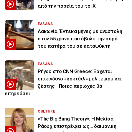
από την πορεία του το ΙΧ
ΕΛΛΑΔΑ
Λακωνία: Έντεκα μήνες με αναστολή
στον 55χρονο που έβαλε την σορό
του πατέρα του σε καταψύκτη
ΕΛΛΑΔΑ
Ρήγου στο CNN Greece: Έρχεται
επικίνδυνο «κοκτέιλ» μελτεμιού και
ζέστης– Ποιες περιοχές θα
επηρεάσει
CULTURE
«The Big Bang Theory»: Η Μελίσα
Ράουχ επιστρέφει ως… δαιμονική