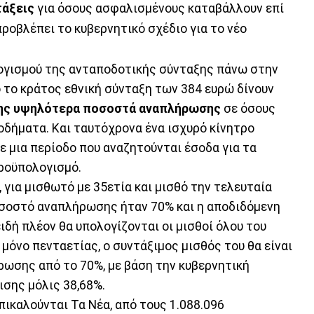
τάξεις
για όσους ασφαλισμένους καταβάλλουν επί
ροβλέπει το κυβερνητικό σχέδιο για το νέο
λογισμού της ανταποδοτικής σύνταξης πάνω στην
 το κράτος εθνική σύνταξη των 384 ευρώ δίνουν
λισης υψηλότερα ποσοστά αναπλήρωσης
σε όσους
οδήματα. Και ταυτόχρονα ένα ισχυρό κίνητρο
 μια περίοδο που αναζητούνται έσοδα για τα
προϋπολογισμό.
, για μισθωτό με 35ετία και μισθό την τελευταία
οσοστό αναπλήρωσης ήταν 70% και η αποδιδόμενη
ιδή πλέον θα υπολογίζονται οι μισθοί όλου του
 μόνο πενταετίας, ο συντάξιμος μισθός του θα είναι
ρωσης από το 70%, με βάση την κυβερνητική
ισης μόλις 38,68%.
ικαλούνται Τα Νέα, από τους 1.088.096