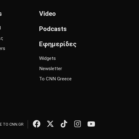
s
Video
l
Podcasts
ις
Εφημερίδες
ers
Widgets
Newsletter
Το CNN Greece
 ΤΟ CNN.GR