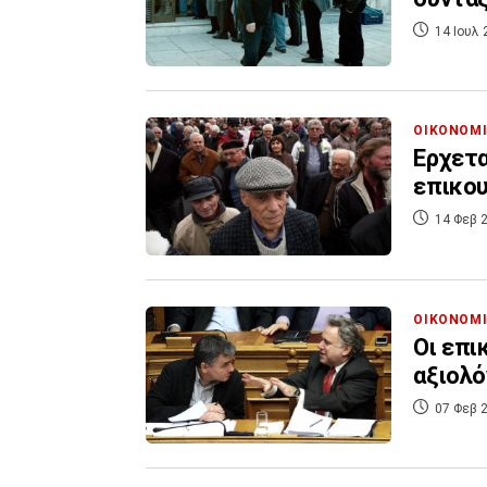
14 Ιουλ 
ΟΙΚΟΝΟΜ
Ερχετα
επικου
14 Φεβ 2
ΟΙΚΟΝΟΜ
Οι επι
αξιολ
07 Φεβ 2