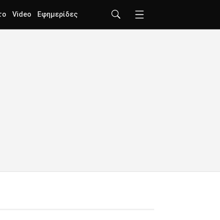
το
Video
Εφημερίδες