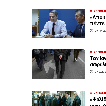
ΟΙΚΟΝΟΜ
«Αποκα
πέντε 
20 Ιαν 2
ΟΙΚΟΝΟΜ
Τον Ια
ασφαλ
09 Δεκ 2
ΟΙΚΟΝΟΜ
«Ψαλίδ
συντάξ