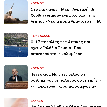
ΚΟΣΜΟΣ
Στο «κόκκινο» η Μέση Ανατολή: Οι
Χούθι χτύπησαν εγκατάσταση της
Aramco - Νέο μήνυμα Αραγτσί σε ΗΠΑ
ΠΕΡΙΒΑΛΛΟΝ
Οι 17 παραλίες της Αττικής που
έχουν Γαλάζια Σημαία - Πού
απαγορεύεται η κολύμβηση
ΚΟΣΜΟΣ
Πεζεσκιάν: Να μπει τέλος στη
συνθήκη «ούτε πόλεμος ούτε ειρήνη»
- «Τώρα είναι η ώρα για συμφωνία»
ΕΛΛΑΔΑ
Ιός Δυτικού Νείλου: Όλη η Αττική στο