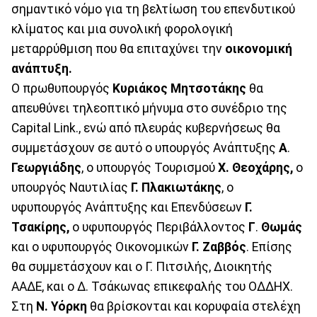
σημαντικό νόμο για τη βελτίωση του επενδυτικού
κλίματος και μια συνολική φορολογική
μεταρρύθμιση που θα επιταχύνει την
οικονομική
ανάπτυξη.
Ο πρωθυπουργός
Κυριάκος Μητσοτάκης
θα
απευθύνει τηλεοπτικό μήνυμα στο συνέδριο της
Capital Link., ενώ από πλευράς κυβερνήσεως θα
συμμετάσχουν σε αυτό ο υπουργός Ανάπτυξης
Α
.
Γεωργιάδης
, ο υπουργός Τουρισμού
Χ. Θεοχάρης,
ο
υπουργός Ναυτιλίας
Γ. Πλακιωτάκης
, ο
υφυπουργός Ανάπτυξης και Επενδύσεων
Γ.
Τσακίρης,
ο υφυπουργός Περιβάλλοντος
Γ
.
Θωμάς
και ο υφυπουργός Οικονομικών
Γ. Ζαββός
. Επίσης
θα συμμετάσχουν και ο Γ. Πιτσιλής, Διοικητής
ΑΑΔΕ, και ο Δ. Τσάκωνας επικεφαλής του ΟΔΔΗΧ.
Στη
Ν. Υόρκη
θα βρίσκονται και κορυφαία στελέχη