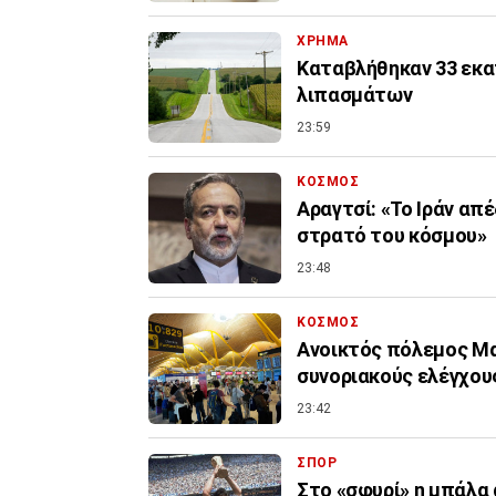
ΧΡΗΜΑ
Καταβλήθηκαν 33 εκατ
λιπασμάτων
23:59
ΚΟΣΜΟΣ
Αραγτσί: «Το Ιράν απ
στρατό του κόσμου»
23:48
ΚΟΣΜΟΣ
Ανοικτός πόλεμος Μα
συνοριακούς ελέγχους
23:42
ΣΠΟΡ
Στο «σφυρί» η μπάλα 