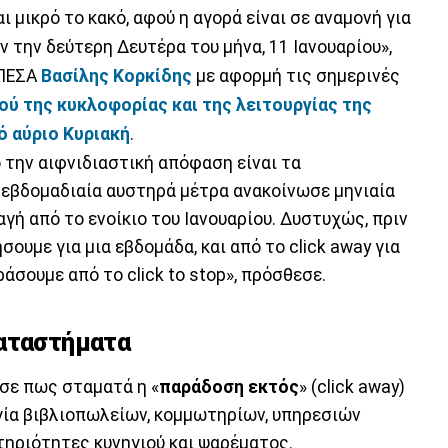
ι μικρό το κακό, αφού η αγορά είναι σε αναμονή για
την δεύτερη Δευτέρα του μήνα, 11 Ιανουαρίου»,
 ΠΕΣΑ
Βασίλης Κορκίδης
με αφορμή τις σημερινές
ού της κυκλοφορίας και της λειτουργίας της
ό αύριο Κυριακή
.
 την αιφνιδιαστική απόφαση είναι τα
α εβδομαδιαία αυστηρά μέτρα ανακοίνωσε μηνιαία
γή από το ενοίκιο του Ιανουαρίου. Δυστυχώς, πριν
ουμε για μια εβδομάδα, και από το click away για
εράσουμε από το click to stop», πρόσθεσε.
καταστήματα
σε πως σταματά η «
παράδοση εκτός
» (click away)
γία βιβλιοπωλείων, κομμωτηρίων, υπηρεσιών
τηριότητες κυνηγιού και ψαρέματος.