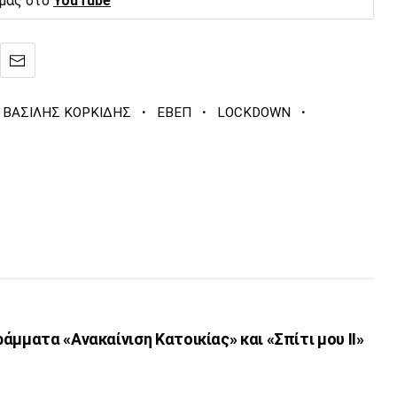
 μας στο
YouTube
·
·
·
ΒΑΣΙΛΗΣ ΚΟΡΚΙΔΗΣ
ΕΒΕΠ
LOCKDOWN
άμματα «Ανακαίνιση Κατοικίας» και «Σπίτι μου ΙΙ»