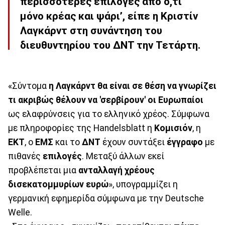
περισσότερες επιλογές από ό,τι
μόνο κρέας και ψάρι’, είπε η Κριστίν
Λαγκάρντ στη συνάντηση του
διευθυντηρίου του ΔΝΤ την Τετάρτη.
«Σύντομα
η Λαγκάρντ θα είναι σε θέση να γνωρίζει
τι ακριβώς θέλουν να 'σερβίρουν' οι Ευρωπαίοι
ως ελαφρύνσεις για το ελληνικό χρέος. Σύμφωνα
με πληροφορίες της Handelsblatt η
Κομισιόν
, η
ΕΚΤ
, ο
ΕΜΣ
και το
ΔΝΤ
έχουν συντάξει
έγγραφο
με
πιθανές
επιλογές
. Μεταξύ άλλων εκεί
προβλέπεται μια
ανταλλαγή χρέους
δισεκατομμυρίων ευρώ
», υπογραμμίζει η
γερμανική εφημερίδα σύμφωνα με την Deutsche
Welle.