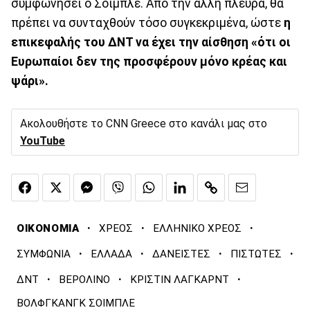
συμφωνήσει ο Σόιμπλε. Από την άλλη πλευρά, θα
πρέπει να συνταχθούν τόσο συγκεκριμένα, ώστε
η
επικεφαλής του ΔΝΤ να έχει την αίσθηση «ότι οι
Ευρωπαίοι δεν της προσφέρουν μόνο κρέας και
ψάρι».
Ακολουθήστε το CNN Greece στο κανάλι μας στο
YouTube
·
·
·
ΟΙΚΟΝΟΜΙΑ
ΧΡΕΟΣ
ΕΛΛΗΝΙΚΟ ΧΡΕΟΣ
·
·
·
·
ΣΥΜΦΩΝΙΑ
ΕΛΛΑΔΑ
ΔΑΝΕΙΣΤΕΣ
ΠΙΣΤΩΤΕΣ
·
·
·
ΔΝΤ
ΒΕΡΟΛΙΝΟ
ΚΡΙΣΤΙΝ ΛΑΓΚΑΡΝΤ
ΒΟΛΦΓΚΑΝΓΚ ΣΟΙΜΠΛΕ