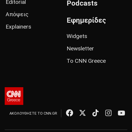
Editorial
Podcasts
Απόψεις
Εφημερίδες
Explainers
Widgets
Newsletter
Το CNN Greece
ΑΚΟΛΟΥΘΗΣΤΕ ΤΟ CNN.GR