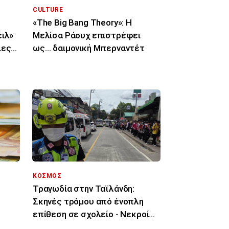
CULTURE
«The Big Bang Theory»: Η
έιλ»
Μελίσα Ράουχ επιστρέφει
ιες
ως… δαιμονική Μπερναντέτ
ΚΟΣΜΟΣ
Τραγωδία στην Ταϊλάνδη:
Σκηνές τρόμου από ένοπλη
επίθεση σε σχολείο - Νεκροί
μαθητές και δάσκαλοι