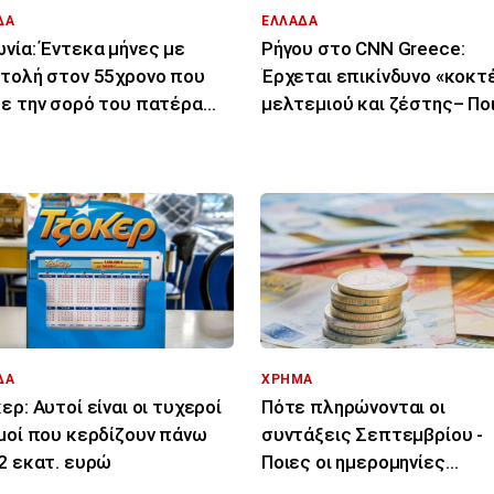
ΔΑ
ΕΛΛΑΔΑ
νία: Έντεκα μήνες με
Ρήγου στο CNN Greece:
τολή στον 55χρονο που
Έρχεται επικίνδυνο «κοκτ
ε την σορό του πατέρα
μελτεμιού και ζέστης– Πο
σε καταψύκτη
περιοχές θα επηρεάσει
ΔΑ
ΧΡΗΜΑ
ερ: Αυτοί είναι οι τυχεροί
Πότε πληρώνονται οι
μοί που κερδίζουν πάνω
συντάξεις Σεπτεμβρίου -
2 εκατ. ευρώ
Ποιες οι ημερομηνίες
καταβολής