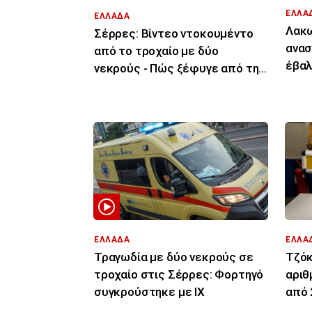
ΕΛΛΑ
ΕΛΛΑΔΑ
Λακω
Σέρρες: Βίντεο ντοκουμέντο
ανασ
από το τροχαίο με δύο
έβαλ
νεκρούς - Πώς ξέφυγε από την
του 
πορεία του το ΙΧ
ΕΛΛΑΔΑ
ΕΛΛΑ
Τραγωδία με δύο νεκρούς σε
Τζόκ
τροχαίο στις Σέρρες: Φορτηγό
αριθ
συγκρούστηκε με ΙΧ
από 