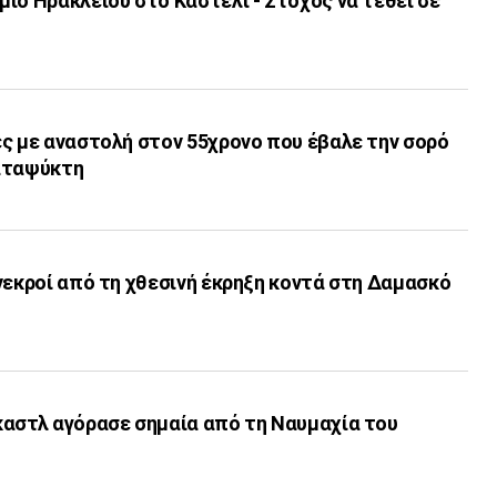
ιο Ηρακλείου στο Καστέλι - Στόχος να τεθεί σε
ς με αναστολή στον 55χρονο που έβαλε την σορό
αταψύκτη
νεκροί από τη χθεσινή έκρηξη κοντά στη Δαμασκό
καστλ αγόρασε σημαία από τη Ναυμαχία του