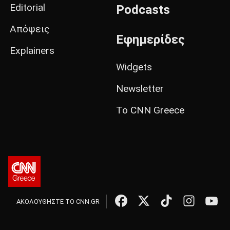
Editorial
Podcasts
Απόψεις
Εφημερίδες
Explainers
Widgets
Newsletter
Το CNN Greece
ΑΚΟΛΟΥΘΗΣΤΕ ΤΟ CNN.GR