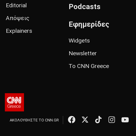
Editorial
Podcasts
Απόψεις
Εφημερίδες
Explainers
Widgets
Newsletter
Το CNN Greece
ΑΚΟΛΟΥΘΗΣΤΕ ΤΟ CNN.GR