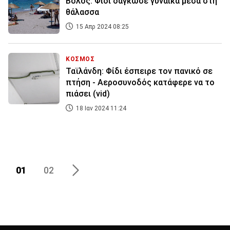
Βόλος: Φίδι δάγκωσε γυναίκα μέσα στη
θάλασσα
15 Απρ 2024 08:25
ΚΟΣΜΟΣ
Ταϊλάνδη: Φίδι έσπειρε τον πανικό σε
πτήση - Αεροσυνοδός κατάφερε να το
πιάσει (vid)
18 Ιαν 2024 11:24
01
02