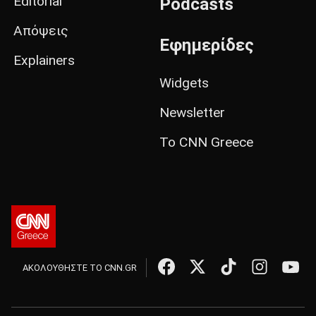
Editorial
Podcasts
Απόψεις
Εφημερίδες
Explainers
Widgets
Newsletter
Το CNN Greece
ΑΚΟΛΟΥΘΗΣΤΕ ΤΟ CNN.GR