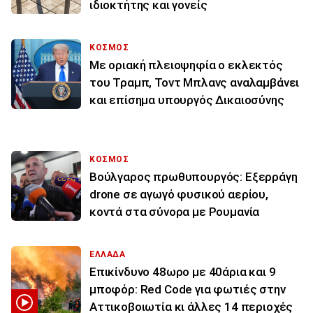
ιδιοκτήτης και γονείς
ΚΟΣΜΟΣ
Με οριακή πλειοψηφία ο εκλεκτός
του Τραμπ, Τοντ Μπλανς αναλαμβάνει
και επίσημα υπουργός Δικαιοσύνης
ΚΟΣΜΟΣ
Βούλγαρος πρωθυπουργός: Εξερράγη
drone σε αγωγό φυσικού αερίου,
κοντά στα σύνορα με Ρουμανία
ΕΛΛΑΔΑ
Επικίνδυνο 48ωρο με 40άρια και 9
μποφόρ: Red Code για φωτιές στην
Αττικοβοιωτία κι άλλες 14 περιοχές