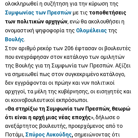
ολοκληρωθεί η συζήτηση για την κύρωση της
Συμφωνίας των Πρεσπών
με τις
τοποθετήσεις
των πολιτικών αρχηγών
, ενώ θα ακολουθήσει η
ονομαστική ψηφοφορία της
Ολομέλειας
της
Βουλής
.
Στον αριθμό ρεκόρ των 206 έφτασαν οι βουλευτές
που ενεγράφησαν στον κατάλογο των ομιλητών
της Βουλής για τη Συμφωνία των Πρεσπών. Αξίζει
να σημειωθεί πως στον συγκεκριμένο κατάλογο,
δεν εγγράφονται οι πρώην και νυν πολιτικοί
αρχηγοί, τα μέλη της κυβέρνησης, οι εισηγητές και
οι κοινοβουλευτικοί εκπρόσωποι.
«
Θα στηρίξω τη Συμφωνία των Πρεσπών,
θ
εωρώ
ότι είναι η αρχή μιας νέας εποχής
», δήλωσε ο
ανεξάρτητος βουλευτής, προερχόμενος από το
Ποτάμι,
Σπύρος Λυκούδης
,
σημειώνοντας ότι