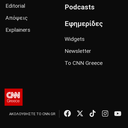
Editorial
Podcasts
Απόψεις
Εφημερίδες
Explainers
Widgets
Newsletter
Το CNN Greece
ΑΚΟΛΟΥΘΗΣΤΕ ΤΟ CNN.GR