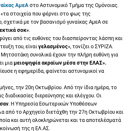
ναίκας ΑμεΑ
στο Αστυνομικό Τμήμα της Ομόνοιας.
 «τα στοιχεία που φέρνει στο φως της
 σχετικά με τον βασανισμό γυναίκας ΑμεΑ σε
εκτικά σοκ»
.
εφύγει από τις ευθύνες του διασπείροντας λάσπη και
τευξη του, είναι
γελασμένος
», τονίζει ο ΣΥΡΙΖΑ.
η Μητσοτάκη συνολικά έχουν την πλήρη ευθύνη για
ει μια
μειοψηφία ακραίων μέσα στην ΕΛΑΣ».
ευσε η εφημερίδα, φαίνεται αστυνομικοί να
μήνες, την 20η Οκτωβρίου. Από την ίδια ημέρα, το
ις διαδικασίες διερεύνησης και ελέγχου. Οι
σαν
. Η Υπηρεσία Εσωτερικών Υποθέσεων
α από το Αρχηγείο διετάχθη την 27η Οκτωβρίου και
 οποία και αυτή ολοκληρώνεται και τα αποτελέσματά
κοίνωσή της η ΕΛ.ΑΣ.