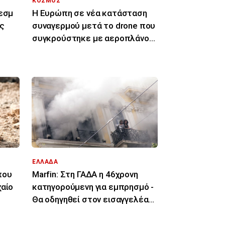
ΚΟΣΜΟΣ
Κεσμ
Η Ευρώπη σε νέα κατάσταση
ης
συναγερμού μετά το drone που
συγκρούστηκε με αεροπλάνο
στη Γερμανία
ΕΛΛΑΔΑ
που
Marfin: Στη ΓΑΔΑ η 46χρονη
χαίο
κατηγορούμενη για εμπρησμό -
Θα οδηγηθεί στον εισαγγελέα
την Παρασκευή