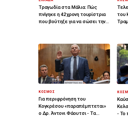
Τραγωδία στα Μάλια: Πώς
Τελε
πνίγηκε η 42χρονη τουρίστρια
του 
που βούτηξε για να σώσει την
Τραμ
43χρονη φίλη της
σας 
ΚΟΣΜΟΣ
ΚΟΣΜ
Για περιφρόνηση του
Καύσ
Κογκρέσου «παραπέμπτεται»
Κελσ
ο Δρ. Άντονι Φάουτσι - Τα
- Το
επόμενα βήματα
τελε