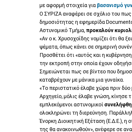
με αφορμή στοιχεία για
βασανισμό γυ
Ο ΣΥΡΙΖΑ αναφέρει σε σχόλιο του πως
δημοσιότητας η εφημερίδα Documento,
Αστυνομικό Τμήμα,
προκαλούν κυριολ
«Αν ο κ. Χρυσοχοΐδης νομίζει ότι θα ξ
ψέματα, όπως κάνει σε σημερινή συνέν
Προσθέτει ότι «αυτός και η κυβέρνησ
την εκτροπή στην οποία έχουν οδηγήσ
Σημειώνεται πως σε βίντεο που δημοσί
καταβρέχουν με μάνικα μια γυναίκα.
«Το περιστατικό έλαβε χώρα πριν δύο 
Αρχηγείο, μόλις έλαβε γνώση, κίνησε τ
εμπλεκόμενοι αστυνομικοί
συνελήφθη
ολοκληρώνει τη διερεύνηση. Παράλληλ
Ένορκη Διοικητική Εξέταση (Ε.Δ.Ε.), η
της θα ανακοινωθούν», ανέφερε σε ανα