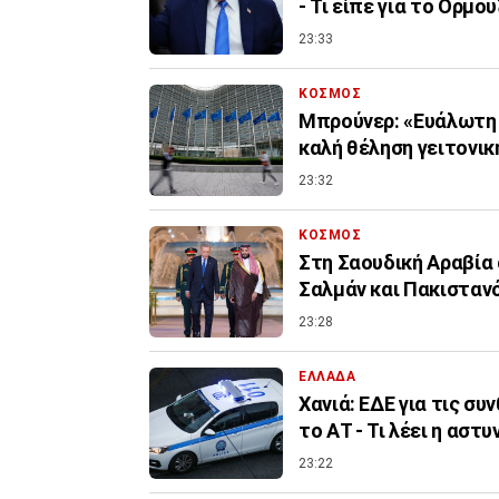
- Τι είπε για το Ορμού
23:33
ΚΟΣΜΟΣ
Μπρούνερ: «Ευάλωτη η
καλή θέληση γειτονι
23:32
ΚΟΣΜΟΣ
Στη Σαουδική Αραβία 
Σαλμάν και Πακιστα
23:28
ΕΛΛΑΔΑ
Χανιά: ΕΔΕ για τις σ
το ΑΤ - Τι λέει η αστυ
23:22