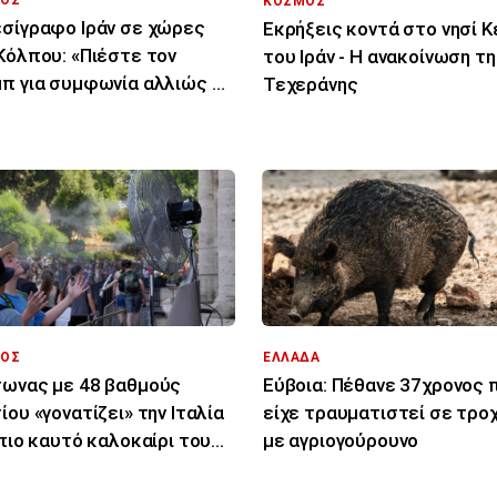
ΚΟΣΜΟΣ
σίγραφο Ιράν σε χώρες
Εκρήξεις κοντά στο νησί 
Κόλπου: «Πιέστε τον
του Ιράν - Η ανακοίνωση τ
π για συμφωνία αλλιώς θα
Τεχεράνης
χτυπήσουμε»
ΟΣ
ΕΛΛΑΔΑ
ωνας με 48 βαθμούς
Εύβοια: Πέθανε 37χρονος 
ίου «γονατίζει» την Ιταλία
είχε τραυματιστεί σε τρο
 πιο καυτό καλοκαίρι του
με αγριογούρουνο
υταίου αιώνα