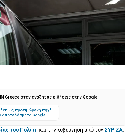
N Greece όταν αναζητάς ειδήσεις στην Google
ήκη ως προτιμώμενη πηγή
α αποτελέσματα Google
ίας του Πολίτη
και την κυβέρνηση από τον
ΣΥΡΙΖΑ
,