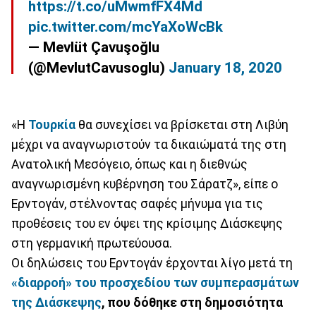
https://t.co/uMwmfFX4Md
pic.twitter.com/mcYaXoWcBk
— Mevlüt Çavuşoğlu
(@MevlutCavusoglu)
January 18, 2020
«Η
Τουρκία
θα συνεχίσει να βρίσκεται στη Λιβύη
μέχρι να αναγνωριστούν τα δικαιώματά της στη
Ανατολική Μεσόγειο, όπως και η διεθνώς
αναγνωρισμένη κυβέρνηση του Σάρατζ», είπε ο
Ερντογάν, στέλνοντας σαφές μήνυμα για τις
προθέσεις του εν όψει της κρίσιμης Διάσκεψης
στη γερμανική πρωτεύουσα.
Οι δηλώσεις του Ερντογάν έρχονται λίγο μετά τη
«διαρροή» του προσχεδίου των συμπερασμάτων
της Διάσκεψης
, που δόθηκε στη δημοσιότητα