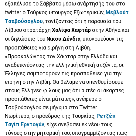
εξαπέλυσε το Σάββατο μέσω ανάρτησής του στο
twitter o Τούρκος υπουργός Εξωτερικών,
Μεβλούτ
Τσαβούσογλου
, τονίζοντας ότι η παρουσία του
Λίβυου στρατάρχη
Χαλίφα Χαφτάρ
στην Αθήνα και
οι δηλώσεις του
Νίκου Δένδια
, υπονομεύουν τις
προσπάθειες για ειρήνη στη Λιβύη.
«Προσκαλώντας τον Χάφταρ στην Ελλάδα και
αναδεικνύοντας την ελληνική εθνική ατζέντα, οι
Έλληνες σαμποτάρουν τις προσπάθειες για την
ειρήνη στην Λιβύη. Θα θέλαμε να υπενθυμίσουμε
στους Έλληνες φίλους μας ότι αυτές οι άκαρπες
προσπάθειες είναι μάταιες», ανέφερε ο
Τσαβούσογλου σε μήνυμα στο Twitter.
Νωρίτερα, ο πρόεδρος της Τουρκίας,
Ρετζέπ
Ταγίπ Ερντογάν
, είχε ανεβάσει εκ νέου τους
τόνους στην ρητορική του, υπογραμμίζοντας πως