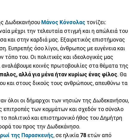
τής Δωδεκανήσου
Μάνος Κόνσολας
τονίζει:
αία μέχρι την τελευταία στιγμή και η απώλειά του
σα και στην καρδιά μας. Εξαιρετικός επιστήμονας
η. Ευπρεπής όσο λίγοι, άνθρωπος με ευγένεια και
ον τόπο του. Οι πολιτικές και ιδεολογικές μας
α αναλάβουμε κοινές πρωτοβουλίες στα θέματα της
παλος, αλλά για μένα ήταν κυρίως ένας φίλος
. Θα
του και στους δικούς τους ανθρώπους, απευθύνω τα
ν όλοι οι δήμαρχοι των νησιών της Δωδεκανήσου,
ές επιτροπές των κομμάτων και σχεδόν το σύνολο
το πολιτικό και επιστημονικό ήθος του Δημήτρη
φορά του προς την Δωδεκάνησο.
πρωί της Παρασκευής
, σε ηλικία
78
ετών από