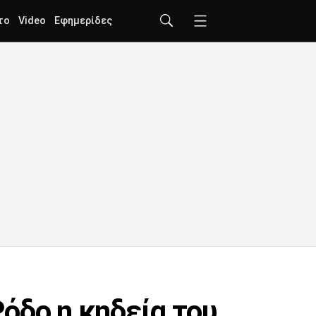
το
Video
Εφημερίδες
όδο η κηδεία του