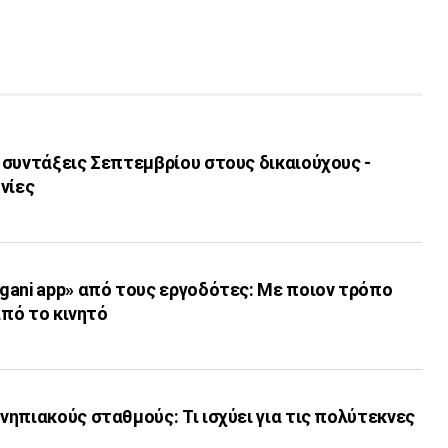
 συντάξεις Σεπτεμβρίου στους δικαιούχους -
νίες
gani app» από τους εργοδότες: Με ποιον τρόπο
από το κινητό
ηπιακούς σταθμούς: Τι ισχύει για τις πολύτεκνες