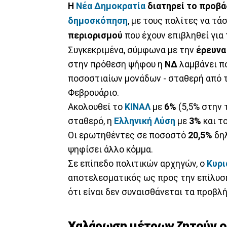
Η
Νέα Δημοκρατία
διατηρεί το προβά
δημοσκόπηση
, με τους πολίτες να τ
περιορισμού
που έχουν επιβληθεί για
Συγκεκριμένα, σύμφωνα με την
έρευνα 
στην πρόθεση ψήφου η
ΝΔ
λαμβάνει 
ποσοστιαίων μονάδων - σταθερή από τ
Φεβρουάριο.
Ακολουθεί το
ΚΙΝΑΛ
με
6%
(5,5% στην 
σταθερό, η
Ελληνική Λύση
με
3%
και τ
Οι ερωτηθέντες σε ποσοστό
20,5%
δη
ψηφίσει άλλο κόμμα.
Σε επίπεδο πολιτικών αρχηγών, ο
Κυρι
αποτελεσματικός ως προς την επίλυσ
ότι είναι δεν συναισθάνεται τα προβλ
Χαλάρωση μέτρων ζητούν ο