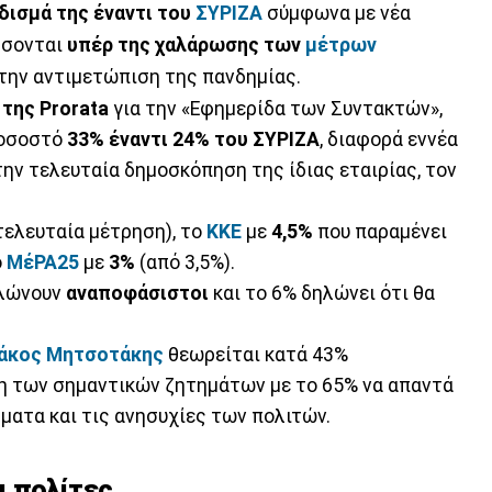
δισμά της έναντι του
ΣΥΡΙΖΑ
σύμφωνα με νέα
άσσονται
υπέρ της χαλάρωσης των
μέτρων
 την αντιμετώπιση της πανδημίας.
της Prorata
για την «Εφημερίδα των Συντακτών»,
ποσοστό
33% έναντι 24% του ΣΥΡΙΖΑ
, διαφορά εννέα
ην τελευταία δημοσκόπηση της ίδιας εταιρίας, τον
τελευταία μέτρηση), το
ΚΚΕ
με
4,5%
που παραμένει
ο
ΜέΡΑ25
με
3%
(από 3,5%).
λώνουν
αναποφάσιστοι
και το 6% δηλώνει ότι θα
άκος Μητσοτάκης
θεωρείται κατά 43%
η των σημαντικών ζητημάτων με το 65% να απαντά
ήματα και τις ανησυχίες των πολιτών.
ι πολίτες